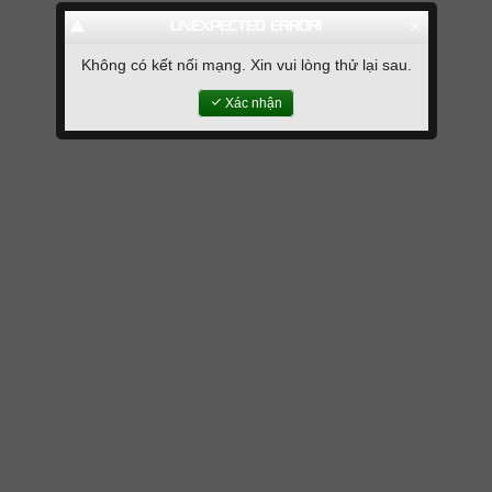
warning
clear
UNEXPECTED ERROR!
Không có kết nối mạng. Xin vui lòng thử lại sau.
done
Xác nhận